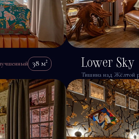
Lower Sky
38
м²
лучшенный
Тишина над Жёлтой 