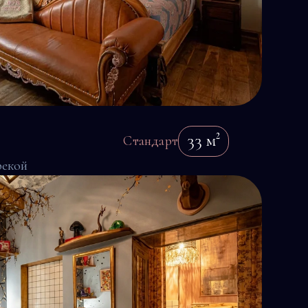
33
м²
Стандарт
рекой