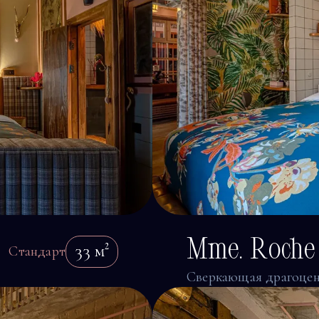
Mme. Roche
33
м²
Стандарт
Сверкающая драгоцен