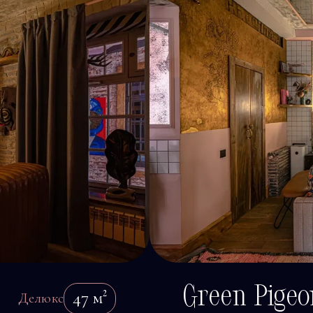
Green Pigeo
47
м²
Делюкс