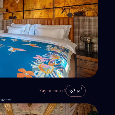
38
м²
Улучшенный
ность