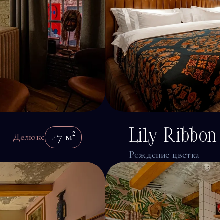
Lily Ribbon
47
м²
Делюкс
Рождение цветка