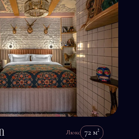
n
72
м²
Люкс