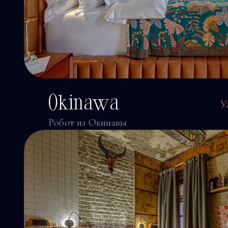
Okinawa
У
Робот из Окинавы