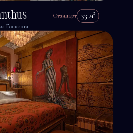
anthus
33
м²
Стандарт
из Гонконга