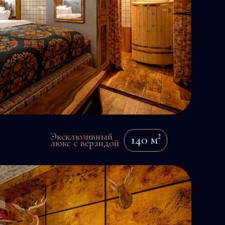
Эксклюзивный
140
м²
люкс с верандой