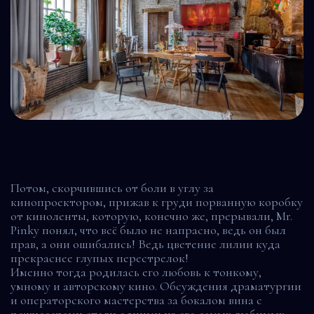
Потом, скорчившись от боли в углу за
кинопроектором, прижав к груди порванную коробку
от киноленты, которую, конечно же, прерывали, Mr.
Pinky понял, что всё было не напрасно, ведь он был
прав, а они ошибались! Ведь цветение лилии куда
прекраснее глупых перестрелок!
Именно тогда родилась его любовь к тонкому,
умному и авторскому кино. Обсуждения драматургии
и операторского мастерства за бокалом вина с
режиссерами стали одними из его самых любимых