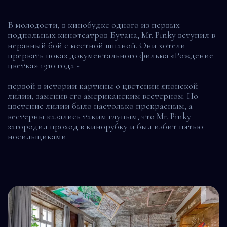
В молодости, в кинобудке одного из первых
подпольных кинотеатров Бутана, Mr. Pinky вступил в
неравный бой с местной шпаной. Они хотели
прервать показ документального фильма «Рождение
цветка» 1910 года -
первой в истории картины о цветении японской
лилии, заменив его американским вестерном. Но
цветение лилии было настолько прекрасным, а
вестерны казались таким глупым, что Mr. Pinky
загородил проход в кинорубку и был избит пятью
носильщиками.